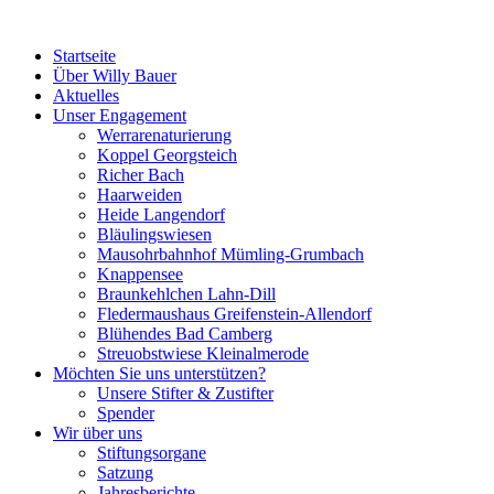
Startseite
Über Willy Bauer
Aktuelles
Unser Engagement
Werrarenaturierung
Koppel Georgsteich
Richer Bach
Haarweiden
Heide Langendorf
Bläulingswiesen
Mausohrbahnhof Mümling-Grumbach
Knappensee
Braunkehlchen Lahn-Dill
Fledermaushaus Greifenstein-Allendorf
Blühendes Bad Camberg
Streuobstwiese Kleinalmerode
Möchten Sie uns unterstützen?
Unsere Stifter & Zustifter
Spender
Wir über uns
Stiftungsorgane
Satzung
Jahresberichte