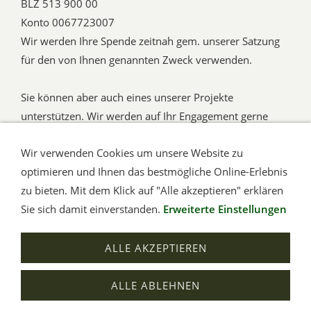
BLZ 513 900 00
Konto 0067723007
Wir werden Ihre Spende zeitnah gem. unserer Satzung
für den von Ihnen genannten Zweck verwenden.
Sie können aber auch eines unserer Projekte
unterstützen. Wir werden auf Ihr Engagement gerne
hinweisen.
Wir verwenden Cookies um unsere Website zu
optimieren und Ihnen das bestmögliche Online-Erlebnis
Sind Sie an einem längerfristigen
Sponsoring
zu bieten. Mit dem Klick auf "Alle akzeptieren" erklären
interessiert, dann nehmen Sie mit uns
Kontakt
für ein
Sie sich damit einverstanden.
Erweiterte Einstellungen
erstes Gespräch auf.
ALLE AKZEPTIEREN
ALLE ABLEHNEN
Impressum
Kontakt
Cookies
Datenschutz
Letzte Änderung