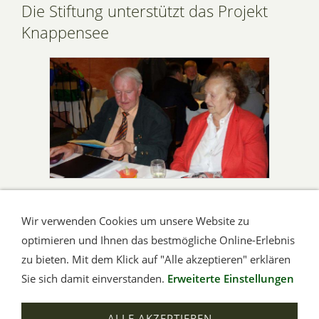
Die Stiftung unterstützt das Projekt
Knappensee
Anlässlich des 80. Geburtstages von Erhardt Thörner,
Wir verwenden Cookies um unsere Website zu
dem 'Vater' des Projekts Knappensee in der Wetterau,
optimieren und Ihnen das bestmögliche Online-Erlebnis
zollte die Stiftung ihm ihre Anerkennung für die
zu bieten. Mit dem Klick auf "Alle akzeptieren" erklären
geleistete Arbeit durch eine Spende. Wie nicht anders zu
Sie sich damit einverstanden.
Erweiterte Einstellungen
erwarten, wird Erhardt Thörner diese Spende für die
Weiterentwicklung des Projekts verwenden.
ALLE AKZEPTIEREN