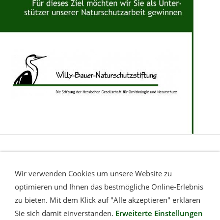
Wir verwenden Cookies um unsere Website zu
optimieren und Ihnen das bestmögliche Online-Erlebnis
zu bieten. Mit dem Klick auf "Alle akzeptieren" erklären
Wollen Sie mehr über Willy-Bauer und uns erfahren,
Sie sich damit einverstanden.
Erweiterte Einstellungen
können Sie unser Faltblatt
hier
[3.504 KB]